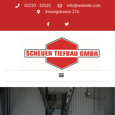
02233 - 32520
info@website.com
Innungstrasse 27b